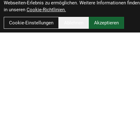
Webseiten-Erlebnis zu ermöglichen. Weitere Informationen finden
in unseren
Cookie-Richtlinien.
Cookie-Einstellungen
Ablehnen
Akzeptieren
Cube Store Eschwege
Vor dem Brückentor 11
37269 Eschwege
Deutschland
05651/754020
info@velomangold.de
ÖFFNUNGSZEITEN
Geschlossen
Dienstag - Freitag
09:00 - 18:00
Samstag
09:00 - 13:00