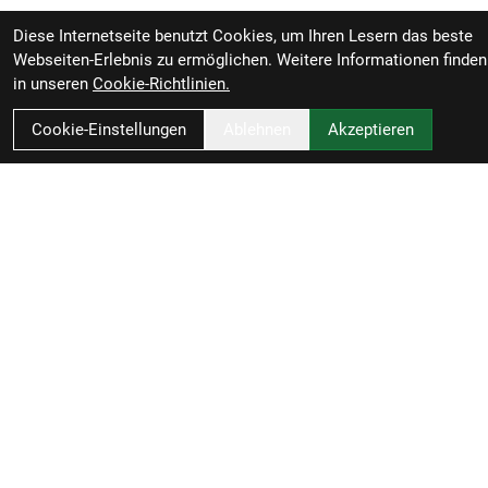
Diese Internetseite benutzt Cookies, um Ihren Lesern das beste
Webseiten-Erlebnis zu ermöglichen. Weitere Informationen finden
in unseren
Cookie-Richtlinien.
Cookie-Einstellungen
Ablehnen
Akzeptieren
Cube Store Eschwege
Vor dem Brückentor 11
37269 Eschwege
Deutschland
05651/754020
info@velomangold.de