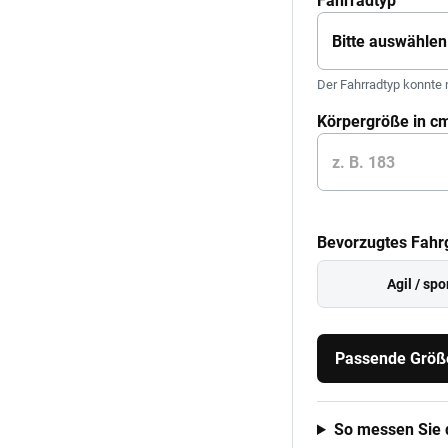
Fahrradtyp
Der Fahrradtyp konnte 
Körpergröße in c
Bevorzugtes Fahr
Agil / spo
Passende Größe
So messen Sie d